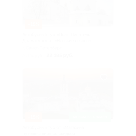
–15%
Автобусный тур «Поэт. Писатель.
Драматург» от «Невские сезоны»
г. Санкт-Петербург,
Лиговский пр-т, д. 10
22 185 руб.
26 100 руб.
–15%
ЗАПИСАТЬСЯ ОНЛАЙН
Автобусный тур от «Магазина
путешествий» со скидкой