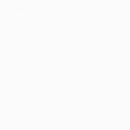
КОМПАНИЯ
ИНФОРМАЦИЯ
ПАРТНЕРАМ
© 2010-2026 BIGLION
Обработка персональных данных
Пользовательское соглашение
Публичная оферта
Гарантия, поддержка
24 часа и возврат средств
Перейти на полную версию сайта