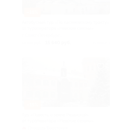
–15%
Автобусный тур «По Касимовскому тракту»
от туроператора «Невские сезоны»
г. Санкт-Петербург,
Лиговский пр-т, д. 10
15 640 руб.
18 400 руб.
Куплено 5
–15%
Тур «Повесть о земле Рязанской»
от туроператора «Невские сезоны»
Площадь Восстания