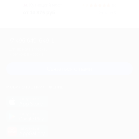
Кузнецкий мост
4.8
(5)
от 14 875 руб.
Куплено 5
+7 495 649-649-1
Для звонка из Москвы
и регионов России
Связаться с нами
МОБИЛЬНОЕ ПРИЛОЖЕНИЕ
загрузить в
App Store
загрузить в
Google Play
загрузить в
AppGallery