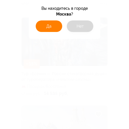
15 215 руб.
17 900 руб.
Куплено 2
Вы находитесь в городе
Москва
?
Да
Нет
–15%
Тур «Есенин — России стихотворная душа»
от туроператора «Невские сезоны»
Площадь Восстания
14 535 руб.
17 100 руб.