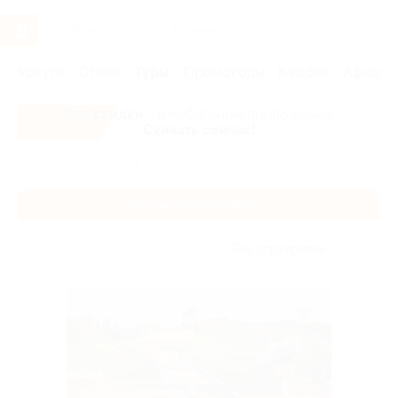
Услуги
Отели
Туры
Промокоды
Кэшбэк
Афиша 
Все скидки
- в мобильном приложении!
Скачать сейчас!
Главная
Туры
Россия
Туры по Золотому Кольцу
Туры по Золотому Кольцу
Без сортировки