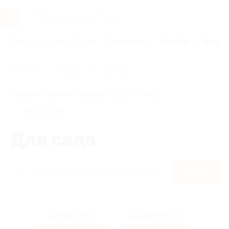
Услуги
Отели
Туры
Промокоды
Кэшбэк
Афиша 
Главная
Кэшбэк
Для сада
Правила получения кэшбэка
По чеку
Мой кэшбэк
Для сада
Найти