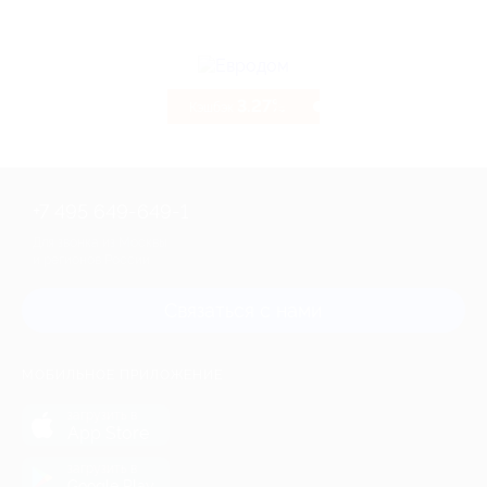
3.27%
Кэшбэк
+7 495 649-649-1
Для звонка из Москвы
и регионов России
Связаться с нами
МОБИЛЬНОЕ ПРИЛОЖЕНИЕ
загрузить в
App Store
загрузить в
Google Play