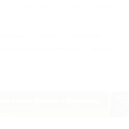
Для Вашего бизнеса
Блог
Франчайзинг
Воп
Промокоды
Кэшбэк
Афиша города
ург и область
Карелия
Золотое кольцо
Юг России
К