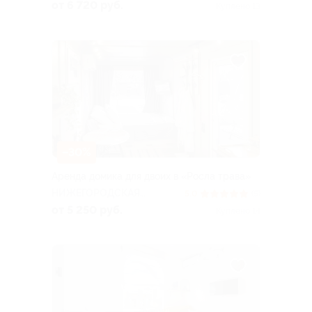
ОБЛАСТЬ
от 6 720 руб.
Куплено 13
–30%
Аренда домика для двоих в «Росла трава»
НИЖЕГОРОДСКАЯ
5.0
(5)
ОБЛАСТЬ
от 5 250 руб.
Куплено 14