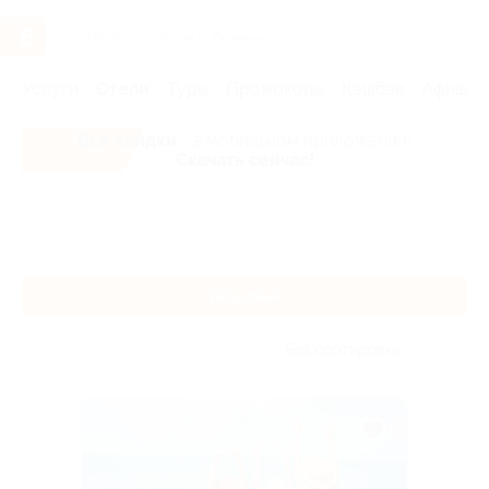
Услуги
Отели
Туры
Промокоды
Кэшбэк
Афиша 
Все скидки
- в мобильном приложении!
Скачать сейчас!
Главная
Отели
Поволжье
Поволжье
Без сортировки