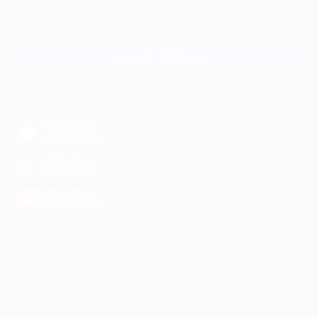
Для звонка из Москвы
и регионов России
Связаться с нами
МОБИЛЬНОЕ ПРИЛОЖЕНИЕ
загрузить в
App Store
загрузить в
Google Play
загрузить в
AppGallery
КОМПАНИЯ
ИНФОРМАЦИЯ