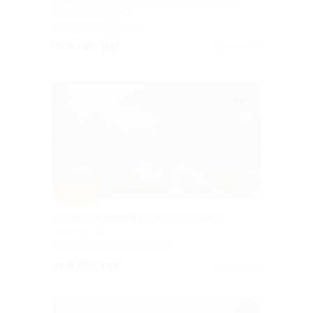
чаек» со скидкой
НИЖЕГОРОДСКАЯ
ОБЛАСТЬ
от 5 900 руб.
Куплено 98
–30%
Отдых с питанием на базе «Яльчик»
со скидкой
РЕСПУБЛИКА МАРИЙ ЭЛ
от 3 500 руб.
Куплено 118