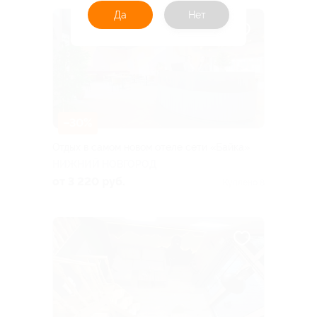
Да
Нет
–30%
Отдых в самом новом отеле сети «Байка»
НИЖНИЙ НОВГОРОД
от 3 220 руб.
Куплено 8