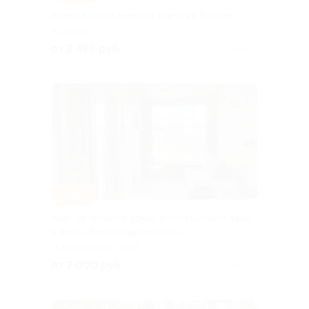
Аренда апартаментов в центре Казани
КАЗАНЬ
от 2 499 руб.
Куплено 8
–30%
Аренда «Нового дома» с посещением чана
в доме «Кирилловский чан»
НИЖЕГОРОДСКАЯ
ОБЛАСТЬ
от 7 000 руб.
Куплено 3