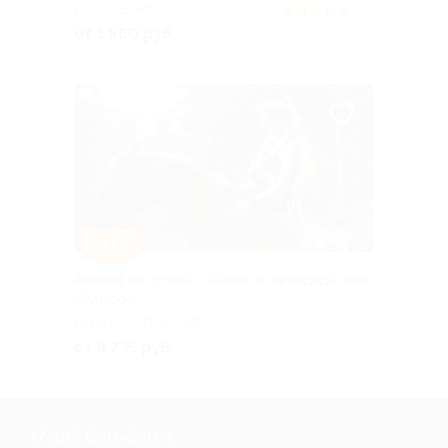
РЕСПУБЛИКА
5.0
(10)
БАШКОРТОСТАН
от 1 960 руб.
Куплено 151
–41%
Аренда коттеджа с баней от арендодателя
«Аллюр»
НИЖЕГОРОДСКАЯ
ОБЛАСТЬ
от 9 735 руб.
Куплено 40
+7 495 649-649-1