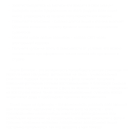
Зарегистрируйтесь на Биглион или войдите в свой аккаунт.
Выберите нужное предложение из этого раздела. Если акций
много, упорядочьте их по цене, популярности или новизне.
Прочитайте описание – сколько длится акция и что она включает.
Обратите внимание, сколько времени занимает изготовление
сувениров.
Оплатите купон любым способом – картой, СБП, через
электронный кошелек.
Получите купон на почту. В зависимости от условий, его можно
использовать при оформлении заказа онлайн или при визите в
студию.
Акции Биглион – это возможность попробовать разные сувениры, не
переплачивая. Например, фотоколлаж на заказ – универсальный
семейный подарок. Купоны на печать фото позволят пополнить
домашний фотоархив теплыми воспоминаниями. А благодаря скидкам
на кружки, картины и магниты с фото вы можете запастись подарками
на все случаи жизни. Такие персонализированные сувениры всегда
затрагивают душу и пробуждают приятные воспоминания.
Также акции на сувениры – это возможность украсить собственный
дом. Например, картинами с любимыми фото на холсте – или с
произведениями какого-нибудь известного фотохудожника. Или
семейными магнитами на холодильник, елочными шариками с фото и
прочими приятными мелочами. Ассортимент ассортимент акций
постоянно пополняется, так что заходите к нам почаще!