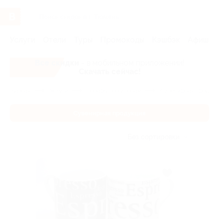
Услуги
Отели
Туры
Промокоды
Кэшбэк
Афиша 
Все скидки
- в мобильном приложении!
Скачать сейчас!
Главная
Услуги
Товары по купонам
Сувенирная продукц
Сувенирная продукция
Без сортировки