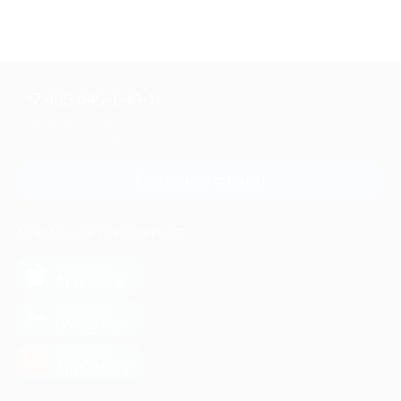
+7 495 649-649-1
Для звонка из Москвы
и регионов России
Связаться с нами
МОБИЛЬНОЕ ПРИЛОЖЕНИЕ
загрузить в
App Store
загрузить в
Google Play
загрузить в
AppGallery