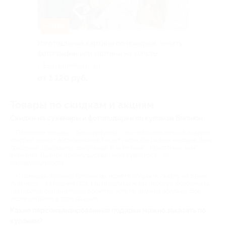
–30%
Изготовление картины по номерам, печать
фотографии или картины на холсте
г. Екатеринбург, ул.
Окружная, д. 3/1
от 1 120 руб.
Товары по скидкам и акциям
Скидки на сувениры и фотоподарки по купонам Биглион
Памятные вещицы с фотографиями – это классный личный подарок,
который хранит воспоминания. Он актуален для разных поводов: день
рождения, годовщина, выпускной. Или без них – просто как знак
внимания. Главное преимущество таких сувениров – их
индивидуальность.
С помощью купонов Биглион вы можете получить скидку на такие
сувениры – в среднем 50%. Мы предлагаем как простую фотопечать,
так и более оригинальные форматы: холсты, кружки, коллажи. Все
акции собраны в этом разделе.
Какие персонализированные подарки можно заказать по
купонам?