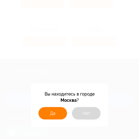
3.54%
32%
Кэшбэк
Кэшбэк
32%
240 ₽
Кэшбэк
Кэшбэк
+7 495 649-649-1
Для звонка из Москвы
и регионов России
Вы находитесь в городе
Связаться с нами
Москва
?
Да
Нет
МОБИЛЬНОЕ ПРИЛОЖЕНИЕ
загрузить в
App Store