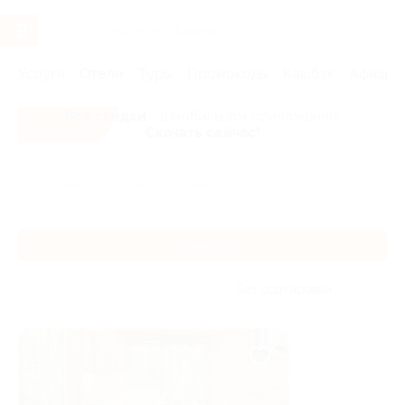
Услуги
Отели
Туры
Промокоды
Кэшбэк
Афиша 
Все скидки
- в мобильном приложении!
Скачать сейчас!
Главная
Отели
Урал
Оренбург
Оренбург
Без сортировки