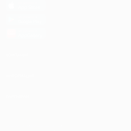
загрузить в
App Store
загрузить в
Google Play
загрузить в
AppGallery
КОМПАНИЯ
ИНФОРМАЦИЯ
ПАРТНЕРАМ
© 2010-2026 BIGLION
Обработка персональных данных