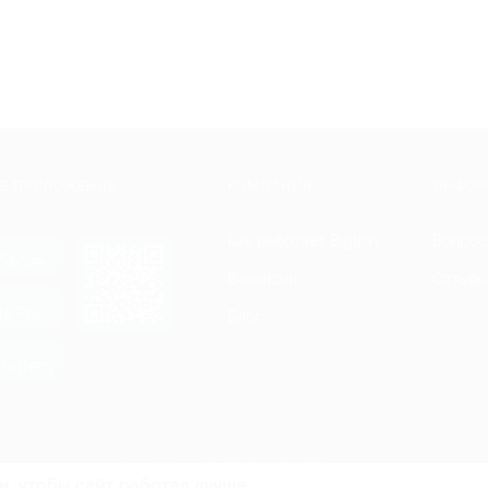
Е ПРИЛОЖЕНИЕ
КОМПАНИЯ
ИНФОР
Как работает Biglion
Вопрос
ть в
Store
Вакансии
Отзывы
ть в
le Play
Блог
ть в
allery
Гарантия, поддержка
24 часа и возврат средств
и, чтобы сайт работал лучше.