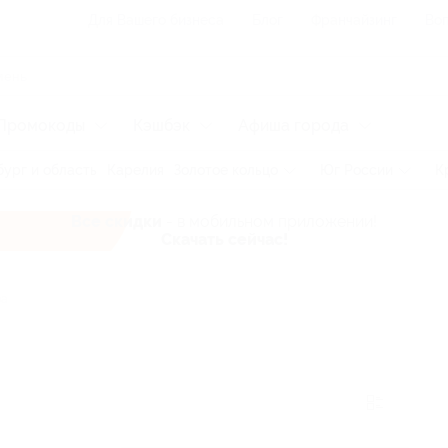
Для Вашего бизнеса
Блог
Франчайзинг
Воп
Промокоды
Кэшбэк
Афиша города
ург и область
Карелия
Золотое кольцо
Юг России
К
Все скидки
- в мобильном приложении!
Скачать сейчас!
ра