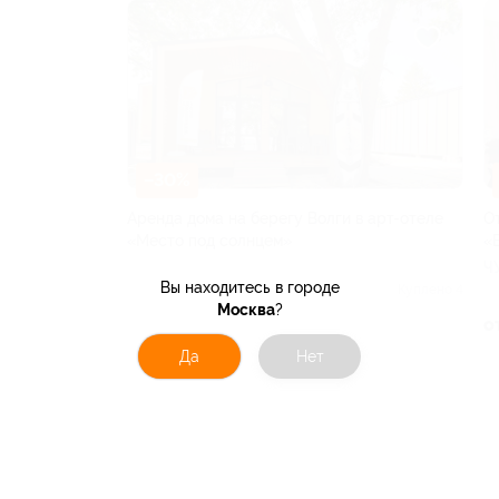
–30%
Аренда дома на берегу Волги в арт-отеле
О
«Место под солнцем»
«
САМАРСКАЯ ОБЛАСТЬ
Ч
Вы находитесь в городе
Куплено 4
Москва
?
от 10 500 руб.
о
Да
Нет