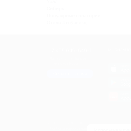
Урал
Сибирь
Популярные санатории
Отели 4 и 5 звезд
+7 495 649-649-1
МОБИЛЬНО
Для звонка из Москвы
и регионов России
загрузи
App 
Связаться с нами
загрузи
Goog
загрузи
AppG
© 2010-2026 BIGLION
Обработка персональных данных
Используем кук