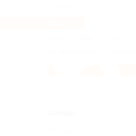
Тюмень
Услуги
Отели
Туры
Все
Москва и область
Санкт-Петерб
Главная
Отели
Поволжье
Сама
Самара
Поволжье