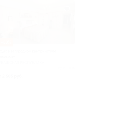
–53%
тдых в загородном кантри-отеле
Березки»
УВАШСКАЯ РЕСПУБЛИКА
Куплено 10
т 2 585 руб.