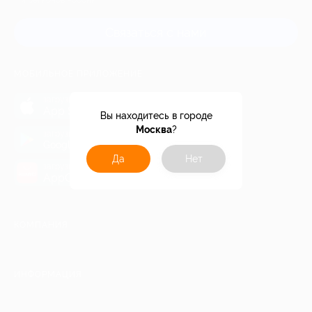
и регионов России
Связаться с нами
МОБИЛЬНОЕ ПРИЛОЖЕНИЕ
загрузить в
App Store
Вы находитесь в городе
Москва
?
загрузить в
Google Play
Да
Нет
загрузить в
AppGallery
КОМПАНИЯ
ИНФОРМАЦИЯ