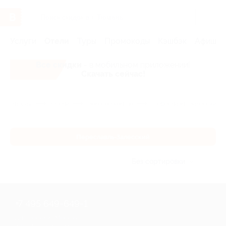
Услуги
Отели
Туры
Промокоды
Кэшбэк
Афиша 
Все скидки
- в мобильном приложении!
Скачать сейчас!
Главная
Отели
Золотое кольцо
Переславль-Залесский
Переславль-Залесский
Без сортировки
+7 495 649-649-1
Для звонка из Москвы