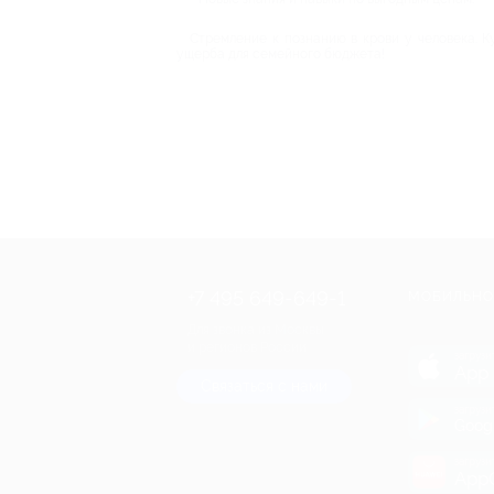
Стремление к познанию в крови у человека. К
ущерба для семейного бюджета!
+7 495 649-649-1
МОБИЛЬНО
Для звонка из Москвы
и регионов России
загрузи
App 
Связаться с нами
загрузи
Goog
загрузи
AppG