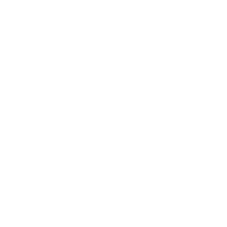
оянно получать новые знания и навыки, которые
им фактором на пути к самосовершенствованию
енят желание каждого человека развиваться и
я у себя и дарит шанс каждому воспользоваться
от Biglion в виде акционного купона и получайте
семейного бюджета для этого. Biglion знает, как