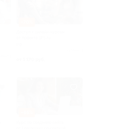
–70%
Доступ к онлайн-курсам
от проекта 1PS.ru
РФ
Куплено 1
плено 1
от 1 170 руб.
–65%
ю
Курс по созданию сайта
от Learncours со скидкой