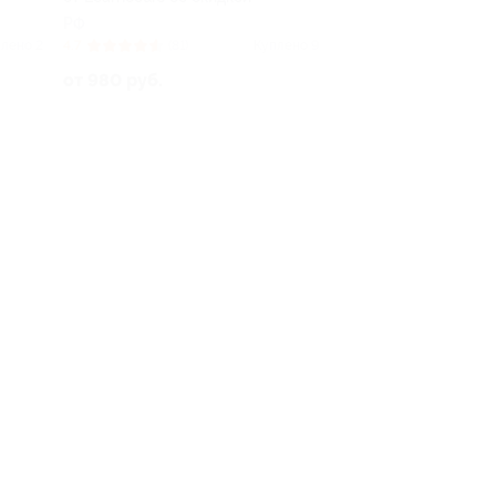
РФ
лено 2
4.7
(81)
Куплено 9
от 980 руб.