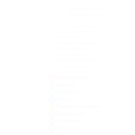
Личностный рост
(1)
Курсы маркетинга
(5)
Скорочтение
(2)
Обучающие мастер-
классы
(10)
Профессиональное
образование
(15)
Курсы красоты
(14)
Иностранные языки
(2)
Интимные тренинги
(6)
Курсы для детей
(1)
Афиша города
Красота
Здоровье
Фитнес
Товары по купонам
Развлечения
Экскурсии
События