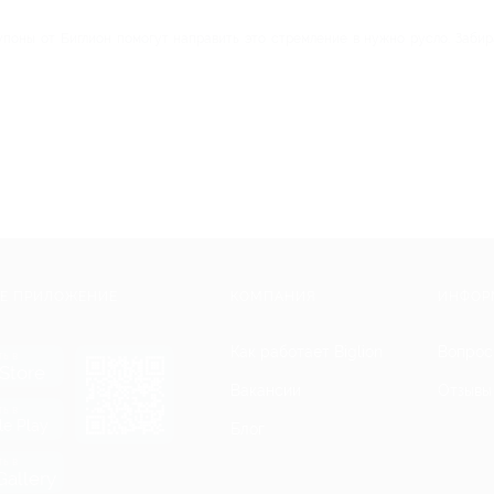
упоны от Биглион помогут направить это стремление в нужно русло. Забир
Е ПРИЛОЖЕНИЕ
КОМПАНИЯ
ИНФОР
Как работает Biglion
Вопрос
ть в
Store
Вакансии
Отзывы
ть в
le Play
Блог
ть в
allery