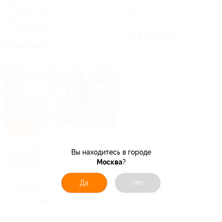
«Перезагрузка»
РФ
РФ
Куп
5.0
(59)
Куплено 8
от 2 800 руб.
от 622 руб.
–50%
Онлайн-курс «Дизайнер карточек
Вы находитесь в городе
для маркетплейсов» от студии
Москва
?
Learncours
РФ
Да
Нет
4.7
(81)
Куплено 7
1 436 руб.
2 872 руб.