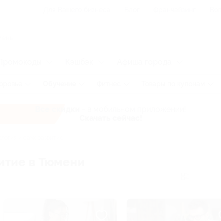
Для Вашего бизнеса
Блог
Франчайзинг
Воп
Промокоды
Кэшбэк
Афиша города
оровье
Обучение
Фитнес
Товары по купонам
Все скидки
- в мобильном приложении!
Скачать сейчас!
логия и саморазвитие
итие в Тюмени