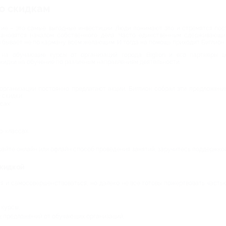
о скидкам
ие – это самые выгодные инвестиции. Люди понимают это и стремятся пост
тановятся началом собственного дела. Часто единственным сдерживающ
 бывает не по карману всем желающим. И тогда на помощь приходит Биглион.
на обучающие курсы от организаций города. Biglion и его партнеры ц
скидки на обучение по различным направлениям деятельности.
организации постоянно предлагают акции. Биглион собрал эти предложени
 скидки:
сах;
р-классах.
айте онлайн или офлайн способ проведения занятий, заручитесь поддержкой 
скидкой
 и самосовершенствоваться, но далеко не все готовы пожертвовать частью 
курсы;
 предложений от обучающих организаций;