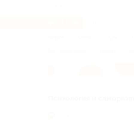
Тюмень
Услуги
Отели
Туры
Все
Афиша города
Красота
Зд
Главная
Услуги
Обучение
Психо
Психология и саморазв
Обучение
Психология и
саморазвитие
(7)