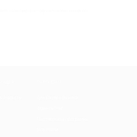
айте свою скидку и получайте новые знания без
МАЦИЯ
ПАРТНЕРАМ
ы и ответы
Для Вашего бизнеса
Франчайзинг
Партнерская программа
Все акции