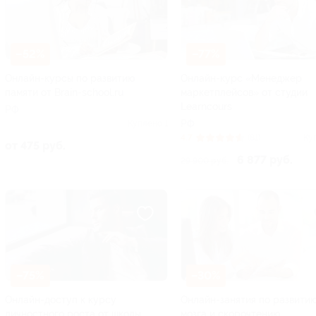
–52%
–77%
Онлайн-курсы по развитию
Онлайн-курс «Менеджер
памяти от Brain-school.ru
маркетплейсов» от студии
Learncours
РФ
РФ
Куплено 1
4.7
(81)
Ку
от 475 руб.
6 877 руб.
29 900 руб.
–75%
–30%
Онлайн-доступ к курсу
Онлайн-занятия по развити
личностного роста от школы
мозга и скорочтению