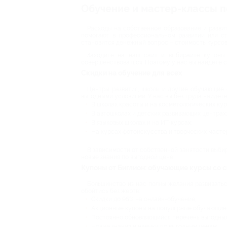
Обучение и мастер-классы п
Расходы на собственное образование и развит
помогают в профессиональном развитии или с
становится денежный вопрос – стоимость курсов
Заходите на наш сайт и выбирайте купоны 
совершенствоваться. Поэтому у нас вы найдете 
Скидки на обучение для всех
Центры развития, школы и другие обучающие 
выгодными условиями. У нас вы без труда найдете
В школах красоты и на косметологических кур
В автошколах и детских развивающих центрах;
В языковых школах и на ИТ-курсах;
На курсах фотоискусства и творческих масте
В зависимости от собственной занятости выбир
новые знания по выгодной цене.
Купоны от Биглион: обучающие курсы со 
Большинство из нас полны желания развиваться
обойтись без жертв:
Скидки до 95% на онлайн-обучение;
Акционные купоны на популярные обучающие 
Постоянно обновляющийся перечень выгодных
Новые знания и навыки по выгодным ценам.